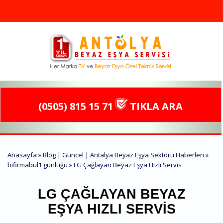
Ana içeriğe atla
(0505) 815 15 71
TIKLA ARA
BURADASINIZ
Anasayfa
»
Blog | Güncel | Antalya Beyaz Eşya Sektörü Haberleri
»
bifirmabul1 günlüğü
» LG Çağlayan Beyaz Eşya Hızlı Servis
LG ÇAĞLAYAN BEYAZ
EŞYA HIZLI SERVIS