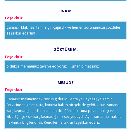
LINA M.
Teşekkür
Çamaşır Makinesi tamiri için çağırdık ve hemen sorunumuzu çözdüler.
Teşekkür ederim!
GÖKTÜRK M.
Teşekkür
oldukça memnunuz tavsiye ediyoruz. Pişman olmazsınız
MESUDE
Teşekkür
Çamaşır makinemdeki sorun giderildi. Antalya Beyaz Eşya Tamir
Servisinden gelen usta, konuya hakim bir şekilde geldi. Uzun zamandır
karşılaşmadığımız bir hizmet aldık. Çünkü soruna pozitif bakışı ve
kibarlığı, çok sık karşılaşmadığımız seviyedeydi. Aynı zamanda makine
hakkında bilgilendirdi. Kendilerine tekrar teşekkür ederiz.