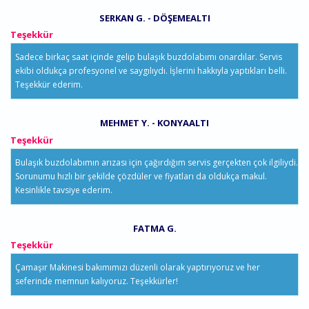
SERKAN G. - DÖŞEMEALTI
Teşekkür
Sadece birkaç saat içinde gelip bulaşık buzdolabımı onardılar. Servis
ekibi oldukça profesyonel ve saygılıydı. İşlerini hakkıyla yaptıkları belli.
Teşekkür ederim.
MEHMET Y. - KONYAALTI
Teşekkür
Bulaşık buzdolabımın arızası için çağırdığım servis gerçekten çok ilgiliydi.
Sorunumu hızlı bir şekilde çözdüler ve fiyatları da oldukça makul.
Kesinlikle tavsiye ederim.
FATMA G.
Teşekkür
Çamaşır Makinesi bakımımızı düzenli olarak yaptırıyoruz ve her
seferinde memnun kalıyoruz. Teşekkürler!