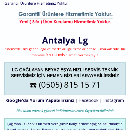
Garantili Ürünlere Hizmetimiz Yoktur
Antalya
Lg
Sitemizde ismi geçen logo ve markalar ilgili firmaların tescilli markalarıdır. Bu
markaya ÖZEL SERVİS hizmeti vermekteyiz.
LG ÇAĞLAYAN BEYAZ EŞYA HIZLI SERVIS TEKNIK
SERVISIMIZ IÇIN HEMEN BIZLERI ARAYABILIRSINIZ
☎️ (0505) 815 15 71
Google'da Yorum Yapabilirsiniz
|
Facebook
|
Instagram
Bizi takip ederek güncel indirimlerimizden faydalanabilirsiniz
Çağlayan LG servis hizmeti verdiğimiz bölgelerimiz aşağıda belirtilmiştir.
Hangi marka Beyaz Eşyanız olursa olsun, çağrı merkezimizden bize