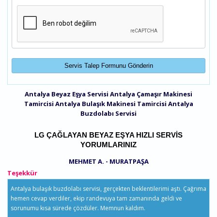
Antalya Beyaz Eşya Servisi
Antalya Çamaşır Makinesi
Tamircisi
Antalya Bulaşık Makinesi Tamircisi
Antalya
Buzdolabı Servisi
LG ÇAĞLAYAN BEYAZ EŞYA HIZLI SERVIS
YORUMLARINIZ
MEHMET A. - MURATPAŞA
Teşekkür
Antalya bulaşık buzdolabı servisi, gerçekten beklentilerimi aştı. Çağrıma
hemen cevap verdiler, ekip randevuya tam zamanında geldi ve
sorunumu kısa sürede çözdüler. Memnun kaldım.