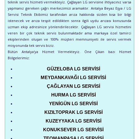
teknik servis hizmeti vermekteyiz. Çağlayan LG servisine ihtiyacınız varsa
yapmanız gereken çağrı merkezimizi aramaktır. Antalya Beyaz Eşya / LG
Servisi Teknik Ekibimiz tarafından arıza hakkında sizden kısa bir bilgi
istenecek ve arıza tespit edildikten sonra ilgili uydu arızası konusunda
uzman ekip adresinize yönlendirilecektir. Çağlayan LG servisi hizmetini
veren bir çok teknik servis bulunmaktadır ama markaya özel tamirci
ekiplerinden oluşan ve 100% müşteri memnuniyeti ile servis vermek
misyonunda tek servis biziz.
Bütün Antalya'ya Hizmet Vermekteyiz. Öne Çıkan bazı Hizmet
Bölgelerimiz:
GÜZELOBA LG SERVISI
MEYDANKAVAĞI LG SERVISI
ÇAĞLAYAN LG SERVISI
HURMA LG SERVISI
YENIGÜN LG SERVISI
KIZILTOPRAK LG SERVISI
KUZEYYAKA LG SERVISI
KONUKSEVER LG SERVISI
TEOMANPAŞA LG SERVISI