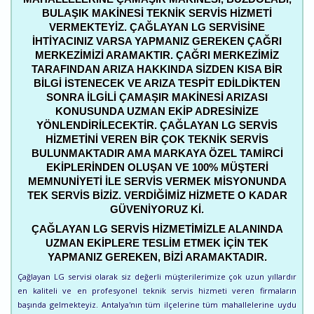
BULAŞIK MAKINESI TEKNIK SERVIS HIZMETI
VERMEKTEYIZ. ÇAĞLAYAN LG SERVISINE
IHTIYACINIZ VARSA YAPMANIZ GEREKEN ÇAĞRI
MERKEZIMIZI ARAMAKTIR. ÇAĞRI MERKEZIMIZ
TARAFINDAN ARIZA HAKKINDA SIZDEN KISA BIR
BILGI ISTENECEK VE ARIZA TESPIT EDILDIKTEN
SONRA ILGILI ÇAMAŞIR MAKINESI ARIZASI
KONUSUNDA UZMAN EKIP ADRESINIZE
YÖNLENDIRILECEKTIR. ÇAĞLAYAN LG SERVIS
HIZMETINI VEREN BIR ÇOK TEKNIK SERVIS
BULUNMAKTADIR AMA MARKAYA ÖZEL TAMIRCI
EKIPLERINDEN OLUŞAN VE 100% MÜŞTERI
MEMNUNIYETI ILE SERVIS VERMEK MISYONUNDA
TEK SERVIS BIZIZ. VERDIĞIMIZ HIZMETE O KADAR
GÜVENIYORUZ KI.
ÇAĞLAYAN LG SERVIS HIZMETIMIZLE ALANINDA
UZMAN EKIPLERE TESLIM ETMEK IÇIN TEK
YAPMANIZ GEREKEN, BIZI ARAMAKTADIR.
Çağlayan LG servisi olarak siz değerli müşterilerimize çok uzun yıllardır
en kaliteli ve en profesyonel teknik servis hizmeti veren firmaların
başında gelmekteyiz. Antalya'nın tüm ilçelerine tüm mahallelerine uydu