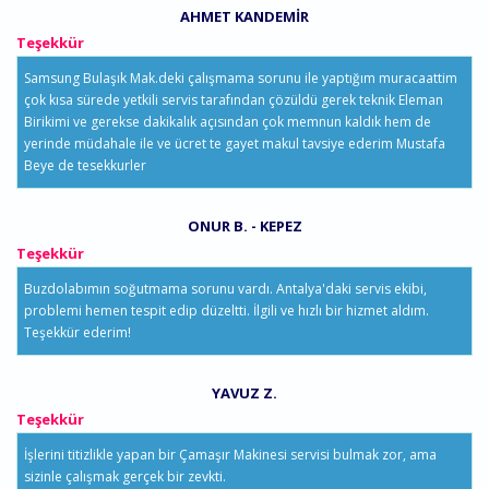
AHMET KANDEMIR
Teşekkür
Samsung Bulaşık Mak.deki çalışmama sorunu ile yaptığım muracaattim
çok kısa sürede yetkili servis tarafından çözüldü gerek teknik Eleman
Birikimi ve gerekse dakikalık açısından çok memnun kaldık hem de
yerinde müdahale ile ve ücret te gayet makul tavsiye ederim Mustafa
Beye de tesekkurler
ONUR B. - KEPEZ
Teşekkür
Buzdolabımın soğutmama sorunu vardı. Antalya'daki servis ekibi,
problemi hemen tespit edip düzeltti. İlgili ve hızlı bir hizmet aldım.
Teşekkür ederim!
YAVUZ Z.
Teşekkür
İşlerini titizlikle yapan bir Çamaşır Makinesi servisi bulmak zor, ama
sizinle çalışmak gerçek bir zevkti.