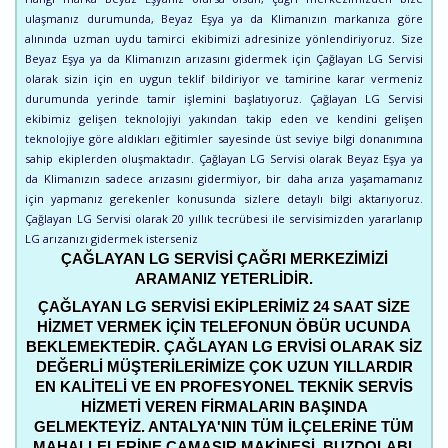
ulaşmanız durumunda, Beyaz Eşya ya da Klimanızın markanıza göre
alınında uzman uydu tamirci ekibimizi adresinize yönlendiriyoruz. Size
Beyaz Eşya ya da Klimanızın arızasını gidermek için Çağlayan LG Servisi
olarak sizin için en uygun teklif bildiriyor ve tamirine karar vermeniz
durumunda yerinde tamir işlemini başlatıyoruz. Çağlayan LG Servisi
ekibimiz gelişen teknolojiyi yakından takip eden ve kendini gelişen
teknolojiye göre aldıkları eğitimler sayesinde üst seviye bilgi donanımına
sahip ekiplerden oluşmaktadır. Çağlayan LG Servisi olarak Beyaz Eşya ya
da Klimanızın sadece arızasını gidermiyor, bir daha arıza yaşamamanız
için yapmanız gerekenler konusunda sizlere detaylı bilgi aktarıyoruz.
Çağlayan LG Servisi olarak 20 yıllık tecrübesi ile servisimizden yararlanıp
LG arızanızı gidermek isterseniz
ÇAĞLAYAN LG SERVISI ÇAĞRI MERKEZIMIZI
ARAMANIZ YETERLIDIR.
ÇAĞLAYAN LG SERVISI EKIPLERIMIZ 24 SAAT SIZE
HIZMET VERMEK IÇIN TELEFONUN ÖBÜR UCUNDA
BEKLEMEKTEDIR. ÇAĞLAYAN LG ERVISI OLARAK SIZ
DEĞERLI MÜŞTERILERIMIZE ÇOK UZUN YILLARDIR
EN KALITELI VE EN PROFESYONEL TEKNIK SERVIS
HIZMETI VEREN FIRMALARIN BAŞINDA
GELMEKTEYIZ. ANTALYA'NIN TÜM ILÇELERINE TÜM
MAHALLELERINE ÇAMAŞIR MAKINESI, BUZDOLABI,