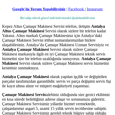
Google'da Yorum Yapabilirsiniz
|
Facebook
|
Instagram
Bizi takip ederek güncel indirimlerimizden faydalanabilirsiniz
Kepez Altus Çamaşır Makinesi Servisi telefon, iletişim
Antalya
Altus Çamaşır Makinesi
Servisi olarak sizlere bir telefon kadar
Yakınız. Altus markalı Çamaşır Makinesinız için Antalya’daki
Çamaşır Makinesi Servisi irtibat numaralarımızdan bizlere
ulaşabilirsiniz. Antalya’da Çamaşır Makinesi Uzman Servisiyiz ve
Antalya Çamaşır Makinesi
Servisi olarak sizlere Çamaşır
Makinesi markasıyla ilgili en iyi Çamaşır Makinesi teknik servis
hizmetini size bir telefon uzaklığında sunuyoruz.
Antalya Çamaşır
Makinesi
Servisi olarak sizlere Çamaşır Makinesi servis hizmetini
kesintisiz sunmaktayız.
Antalya Çamaşır Makinesi
olarak yapılan işçilik ve değiştirilen
parçalar tarafımızdan garantilidir. servis ve parça değişimi servis fişi
ile kayıt altına alınır ve müşteri mağduriyeti yaşanmaz.
Çamaşır Makinesi Servis
talebiniz olduğunda size gezici ekibimiz
en kısa sürede belirttiğiniz adrese ulaşır ve sorununuzu gideririz.
Çamaşır Makinesi Servisimiz yıllardır hizmet vermektedir,
çalışanlarımız asgari 5, azami 15 yıllık servis tecrübesine sahiptir.
Çamaşır Makinesi Servisimiz gerekli teknik bilgiye sahip olduğu