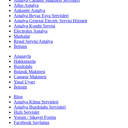
Antalya Çamaşır Makinesi Servisleri
Altus Antalya
Ankastre Antalya
Antalya Beyaz Eşya Servisleri
Antalya General Electric Servisi Hizmeti
Antalya Kombi Servisi
Electrolux Antalya
Markalar
Regal Servisi Antalya
İletişim
Anasayfa
Hakkımızda
Buzdolabı
Bulaşık Makinesi
Çamaşır Makinesi
Yasal Uyarı
İletişim
Blog
Antalya Klima Servisleri
Antalya Buzdolabı Servisleri
Hızlı Servisler
Yorum / Şikayet Formu
Facebook Sayfamız