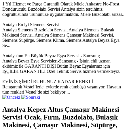
1 Yıl Hizmet ve Parça Garantili Olarak Miele Ankastre No-Frost
Donduruculu Buzdolabı Servisi Antalya sizin tercihiniz
doğrultusunda ürününüze uygulanmaktdır. Miele Buzdolabı arızas...
Antalya En iyi Siemens Servisi
Antalya Siemens Buzdolabı Servisi, Antalya Siemens Bulaşık
Makinesi Servisi, Antalya Siemens Çamaşır Makinesi Servisi,
Siemens Süpürge, Siemens Klima. Siemens Antalya Beyaz Eşya
Se...
Antalya'nın En Büyük Beyaz Eşya Servisi - Samsung
Antalya Beyaz Eşya Servisleri-Samsung - İşinin ehli uzman
ekibimiz ile GARANTİ DIŞI Bütün Beyaz Eşyalarınız için
İŞÇİLİK GARANTİLİ Özel Teknik Servis hizmeti vermekteyiz.
EVİNİZ ŞİMDİ RUHUNUZ KADAR RENKLİ
Rengarenk Vestel’lerle, evlerde renk cümbüşü yaşanıyor. Hayatın
tüm renkleri Vestel’de sizi bekliyor ...
Antalya Kepez Altus Çamaşır Makinesi
Servisi Ocak, Fırın, Buzdolabı, Bulaşık
Makinesi, Çamaşır Makinesi, Süpürge,