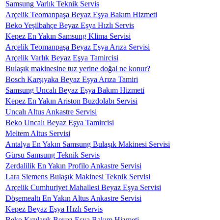
Samsung Varlık Teknik Servis
Arçelik Teomanpaşa Beyaz Eşya Bakım Hizmeti
Beko Yeşilbahçe Beyaz Eşya Hızlı Servis
Kepez En Yakın Samsung Klima Servisi
Arçelik Teomanpaşa Beyaz Eşya Arıza Servisi
Arçelik Varlık Beyaz Eşya Tamircisi
Bulaşık makinesine tuz yerine doğal ne konur?
Bosch Karşıyaka Beyaz Eşya Arıza Tamiri
Samsung Uncalı Beyaz Eşya Bakım Hizmeti
Kepez En Yakın Ariston Buzdolabı Servisi
Uncalı Altus Ankastre Servisi
Beko Uncalı Beyaz Eşya Tamircisi
Meltem Altus Servisi
Antalya En Yakın Samsung Bulaşık Makinesi Servisi
Gürsu Samsung Teknik Servis
Zerdalilik En Yakın Profilo Ankastre Servisi
Lara Siemens Bulaşık Makinesi Teknik Servisi
Arçelik Cumhuriyet Mahallesi Beyaz Eşya Servisi
Döşemealtı En Yakın Altus Ankastre Servisi
Kepez Beyaz Eşya Hızlı Servis
Beko Kızılarık Beyaz Eşya Bakım Hizmeti