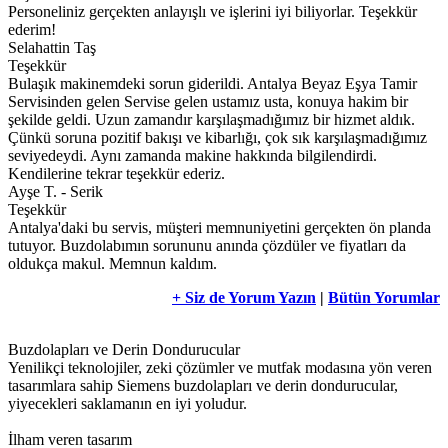
Personeliniz gerçekten anlayışlı ve işlerini iyi biliyorlar. Teşekkür
ederim!
Selahattin Taş
Teşekkür
Bulaşık makinemdeki sorun giderildi. Antalya Beyaz Eşya Tamir
Servisinden gelen Servise gelen ustamız usta, konuya hakim bir
şekilde geldi. Uzun zamandır karşılaşmadığımız bir hizmet aldık.
Çünkü soruna pozitif bakışı ve kibarlığı, çok sık karşılaşmadığımız
seviyedeydi. Aynı zamanda makine hakkında bilgilendirdi.
Kendilerine tekrar teşekkür ederiz.
Ayşe T. - Serik
Teşekkür
Antalya'daki bu servis, müşteri memnuniyetini gerçekten ön planda
tutuyor. Buzdolabımın sorununu anında çözdüler ve fiyatları da
oldukça makul. Memnun kaldım.
+ Siz de Yorum Yazın
|
Bütün Yorumlar
Buzdolapları ve Derin Dondurucular
Yenilikçi teknolojiler, zeki çözümler ve mutfak modasına yön veren
tasarımlara sahip Siemens buzdolapları ve derin dondurucular,
yiyecekleri saklamanın en iyi yoludur.
İlham veren tasarım