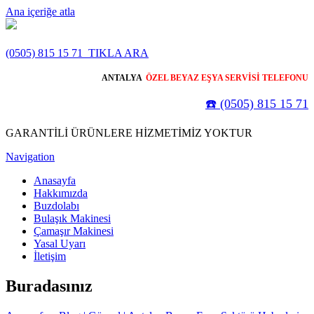
Ana içeriğe atla
(0505) 815 15 71
TIKLA ARA
ANTALYA
ÖZEL BEYAZ EŞYA SERVİSİ TELEFONU
☎️ (0505) 815 15 71
GARANTİLİ ÜRÜNLERE HİZMETİMİZ YOKTUR
Navigation
Anasayfa
Hakkımızda
Buzdolabı
Bulaşık Makinesi
Çamaşır Makinesi
Yasal Uyarı
İletişim
Buradasınız