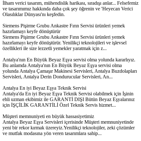
İlham verici tasarım, mühendislik harikası, sıradışı anlar... Felsefemiz
ve tasarımımız hakkında daha çok şey öğrenin ve 'Heyecan Verici
Olasılıklar Dünyası'nı keşfedin.
Siemens Pişirme Grubu Ankastre Fırın Servisi ürünleri yemek
hazırlamayı keyfe dönüştürür
Siemens Pişirme Grubu Ankastre Fırın Servisi ürünleri yemek
hazırlamayı keyfe dönüştürür. Yenilikçi teknolojileri ve işlevsel
özellikleri ile size lezzetli yemekler yaratmak için z...
Antalya'nın En Büyük Beyaz Eşya servisi olma yolunda kararlıyız.
Bu anlamda Antalya'nın En Büyük Beyaz Eşya servisi olma
yolunda Antalya Çamaşır Makinesi Servisleri, Antalya Buzdolapları
Servisleri, Antalya Derin Dondurucular Servisleri, An...
Antalya En iyi Beyaz Eşya Teknik Servisi
Antalya'da En iyi Beyaz Eşya Teknik Servisi olabilmek için İşinin
ehli uzman ekibimiz ile GARANTİ DIŞI Bütün Beyaz Eşyalarınız
için İŞÇİLİK GARANTİLİ Özel Teknik Servis hizmet...
Müşteri memnuniyeti en büyük hassasiyetimiz
Antalya Beyaz Eşya Servisleri içerisinde Müşteri memnuniyetinde
yeni bir rekor kırmak üzereyiz.Yenilikçi teknolojiler, zeki çözümler
ve mutfak modasına yön veren tasarımlara sahip...