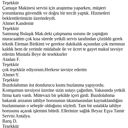
Teşekkür
Çamaşır Makinesi servisi için araştırma yaparken, müşteri
yorumlarına güvendik ve doğru bir tercih yaptık. Hizmetleri
beklentilerimizin üzerindeydi.
Ahmet Kandemir
Teşekkür
Samsung Bulaşık Mak.deki çalışmama sorunu ile yaptığım
muracaattim çok kısa sürede yetkili servis tarafından çözüldü gerek
teknik Eleman Birikimi ve gerekse dakikalık açısından çok memnun
kaldık hem de yerinde müdahale ile ve ücret te gayet makul tavsiye
ederim Mustafa Beye de tesekkurler
Atadan F.
Teşekkür
çok teşekkür ediyorum.Herkese tavsiye ederim
Ahmet Y.
Teşekkür
Buzdolabımın üst dondurucu kısmı buzlanma yapıyordu.
Komşumun tavsiyesi üzerine sizin ustayı çağırdım. Yakasında yetkili
firma kartı vardı. Mütevazi bir şekilde içeri girdi. Buzdolabıma
bakarak arızanın tahliye borusunun tıkanmasından kaynaklandığını
buzlanmanın o sebeple olduğunu söyledi. Tam bir ustalıkla tahliye
borusunu açarak işlemini bitirdi. Ellerinize sağlık Beyaz Eşya Tamir
Servisi Antalya.
Barış D.
Teşekkür