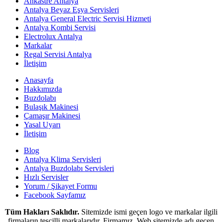
Ankastre Antalya
Antalya Beyaz Eşya Servisleri
Antalya General Electric Servisi Hizmeti
Antalya Kombi Servisi
Electrolux Antalya
Markalar
Regal Servisi Antalya
İletişim
Anasayfa
Hakkımızda
Buzdolabı
Bulaşık Makinesi
Çamaşır Makinesi
Yasal Uyarı
İletişim
Blog
Antalya Klima Servisleri
Antalya Buzdolabı Servisleri
Hızlı Servisler
Yorum / Şikayet Formu
Facebook Sayfamız
Tüm Hakları Saklıdır.
Sitemizde ismi geçen logo ve markalar ilgili
firmaların tescilli markalarıdır. Firmamız, Web sitemizde adı geçen