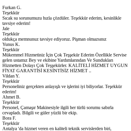
Furkan G.
Teşekkür
Sıcak su sorunumuzu hızla çözdüler. Teşekkür ederim, kesinlikle
tavsiye ederim!
Jale
Teşekkür
oldukça memnunuz tavsiye ediyoruz. Pişman olmazsınız
Yunus K.
Teşekkür
Mükemmel Hizmetiniz İçin Çok Teşşekür Ederim Özellikle Servise
gelen ustamız Bey ve ekibine Yardımlarından Ve Sundukları
Hizmetten Dolayı Çok Teşşekürler. KALİTELİ HİZMET UYGUN
FİYAT GARANTİSİ KESİNTİSİZ HİZMET ..
Vildan Y.
Teşekkür
Personeliniz gerçekten anlayışlı ve işlerini iyi biliyorlar. Teşekkür
ederim!
Ahmet B.
Teşekkür
Personel, Çamaşır Makinesiyle ilgili her türlü sorumu sabırla
cevapladı. Bilgili ve güler yüzlü bir ekip.
Bora F.
Teşekkür
Antalya 'da hizmet veren en kaliteli teknik servislerden biri,