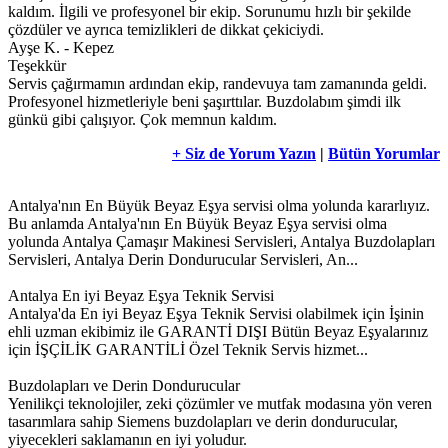
kaldım. İlgili ve profesyonel bir ekip. Sorunumu hızlı bir şekilde
çözdüler ve ayrıca temizlikleri de dikkat çekiciydi.
Ayşe K. - Kepez
Teşekkür
Servis çağırmamın ardından ekip, randevuya tam zamanında geldi.
Profesyonel hizmetleriyle beni şaşırttılar. Buzdolabım şimdi ilk
günkü gibi çalışıyor. Çok memnun kaldım.
+ Siz de Yorum Yazın
|
Bütün Yorumlar
Antalya'nın En Büyük Beyaz Eşya servisi olma yolunda kararlıyız.
Bu anlamda Antalya'nın En Büyük Beyaz Eşya servisi olma
yolunda Antalya Çamaşır Makinesi Servisleri, Antalya Buzdolapları
Servisleri, Antalya Derin Dondurucular Servisleri, An...
Antalya En iyi Beyaz Eşya Teknik Servisi
Antalya'da En iyi Beyaz Eşya Teknik Servisi olabilmek için İşinin
ehli uzman ekibimiz ile GARANTİ DIŞI Bütün Beyaz Eşyalarınız
için İŞÇİLİK GARANTİLİ Özel Teknik Servis hizmet...
Buzdolapları ve Derin Dondurucular
Yenilikçi teknolojiler, zeki çözümler ve mutfak modasına yön veren
tasarımlara sahip Siemens buzdolapları ve derin dondurucular,
yiyecekleri saklamanın en iyi yoludur.