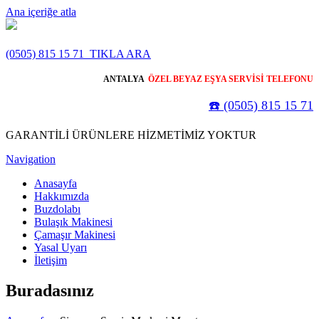
Ana içeriğe atla
(0505) 815 15 71
TIKLA ARA
ANTALYA
ÖZEL BEYAZ EŞYA SERVİSİ TELEFONU
☎️ (0505) 815 15 71
GARANTİLİ ÜRÜNLERE HİZMETİMİZ YOKTUR
Navigation
Anasayfa
Hakkımızda
Buzdolabı
Bulaşık Makinesi
Çamaşır Makinesi
Yasal Uyarı
İletişim
Buradasınız