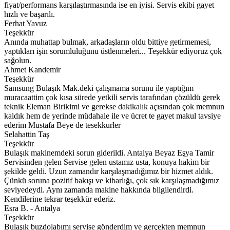
fiyat/performans karşılaştırmasında ise en iyisi. Servis ekibi gayet
hızlı ve başarılı.
Ferhat Yavuz
Teşekkür
Anında muhattap bulmak, arkadaşların oldu bittiye getirmemesi,
yaptıkları işin sorumluluğunu üstlenmeleri... Teşekkür ediyoruz çok
sağolun.
Ahmet Kandemir
Teşekkür
Samsung Bulaşık Mak.deki çalışmama sorunu ile yaptığım
muracaattim çok kısa sürede yetkili servis tarafından çözüldü gerek
teknik Eleman Birikimi ve gerekse dakikalık açısından çok memnun
kaldık hem de yerinde müdahale ile ve ücret te gayet makul tavsiye
ederim Mustafa Beye de tesekkurler
Selahattin Taş
Teşekkür
Bulaşık makinemdeki sorun giderildi. Antalya Beyaz Eşya Tamir
Servisinden gelen Servise gelen ustamız usta, konuya hakim bir
şekilde geldi. Uzun zamandır karşılaşmadığımız bir hizmet aldık.
Çünkü soruna pozitif bakışı ve kibarlığı, çok sık karşılaşmadığımız
seviyedeydi. Aynı zamanda makine hakkında bilgilendirdi.
Kendilerine tekrar teşekkür ederiz.
Esra B. - Antalya
Teşekkür
Bulaşık buzdolabımı servise gönderdim ve gerçekten memnun