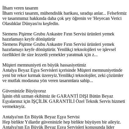
İlham veren tasarım
İlham verici tasarım, mühendislik harikası, sıradışı anlar... Felsefemiz
ve tasarımımız hakkında daha çok şey öğrenin ve 'Heyecan Verici
Olasılıklar Dünyası'nı keşfedin.
Siemens Pişirme Grubu Ankastre Fırın Servisi ürünleri yemek
hazırlamayı keyfe dönüştürür
Siemens Pişirme Grubu Ankastre Fırın Servisi ürünleri yemek
hazırlamayı keyfe dönüştürür. Yenilikçi teknolojileri ve işlevsel
özellikleri ile size lezzetli yemekler yaratmak için z...
Müşteri memnuniyeti en büyük hassasiyetimiz
Antalya Beyaz Eşya Servisleri içerisinde Müşteri memnuniyetinde
yeni bir rekor kırmak üzereyiz.Yenilikçi teknolojiler, zeki çözümler
ve mutfak modasına yön veren tasarımlara sahip...
Güveninizle Büyüyoruz
İşinin ehli uzman ekibimiz ile GARANTİ DIŞI Bütün Beyaz
Eşyalarınız için İŞÇİLİK GARANTİLİ Özel Teknik Servis hizmeti
vermekteyiz.
Antalya'nın En Büyük Beyaz Eşya Servisi
Hep birlikte Yıllardır güveninizle hep birlikte büyüyen bir aileyiz.
Antalya'nın En Büyük Beyaz Eşya Servisleri konusunda lider