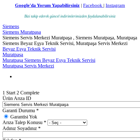
Google'da Yorum Yapabilirsiniz
|
Facebook
|
Instagram
Bizi takip ederek güncel indirimlerimizden faydalanabilirsiniz
Siemens
Siemens Muratpaşa
Siemens Servis Merkezi Muratpaşa , Siemens Muratpaşa, Muratpaşa
Siemens Beyaz Eşya Teknik Servisi, Muratpaşa Servis Merkezi
Beyaz Eşya Teknik Servisi
Muratpaşa
Muratpaşa Siemens Beyaz Eşya Teknik Servisi
Muratpaşa Servis Merkezi
1
Start
2
Complete
Ürün Arıza ID
Garanti Durumu
*
Garantisi Yok
Arıza Talep Konusu
*
Adınız Soyadınız
*