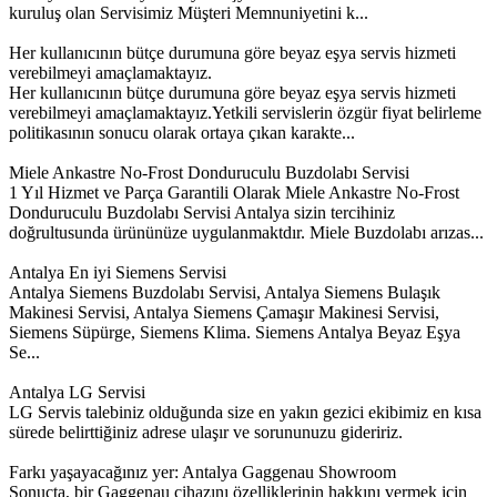
kuruluş olan Servisimiz Müşteri Memnuniyetini k...
Her kullanıcının bütçe durumuna göre beyaz eşya servis hizmeti
verebilmeyi amaçlamaktayız.
Her kullanıcının bütçe durumuna göre beyaz eşya servis hizmeti
verebilmeyi amaçlamaktayız.Yetkili servislerin özgür fiyat belirleme
politikasının sonucu olarak ortaya çıkan karakte...
Miele Ankastre No-Frost Donduruculu Buzdolabı Servisi
1 Yıl Hizmet ve Parça Garantili Olarak Miele Ankastre No-Frost
Donduruculu Buzdolabı Servisi Antalya sizin tercihiniz
doğrultusunda ürününüze uygulanmaktdır. Miele Buzdolabı arızas...
Antalya En iyi Siemens Servisi
Antalya Siemens Buzdolabı Servisi, Antalya Siemens Bulaşık
Makinesi Servisi, Antalya Siemens Çamaşır Makinesi Servisi,
Siemens Süpürge, Siemens Klima. Siemens Antalya Beyaz Eşya
Se...
Antalya LG Servisi
LG Servis talebiniz olduğunda size en yakın gezici ekibimiz en kısa
sürede belirttiğiniz adrese ulaşır ve sorununuzu gideririz.
Farkı yaşayacağınız yer: Antalya Gaggenau Showroom
Sonuçta, bir Gaggenau cihazını özelliklerinin hakkını vermek için