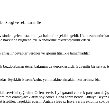
le.. Sevgi ve selamlarım ile
sinden gelen usta, konuya hakim bir şekilde geldi. Uzun zamandır karş
 hakkında bilgilendirdi. Kendilerine tekrar teşekkür ederiz.
laşılır cevaplar verdiler ve işlerini titizlikle tamamladılar.
 buzdolabımın genel bakımını da gerçekleştirdi. Güvenilir bir servis, 
adar Teşekkür Etsem Azdır. yeni makine almaktan kurtardınız bizi.
 servisini çağırdım. Gelen servis 1 yıl garanti vererek parçasını değiş
yardımcı olamayacaklarını söylediler. Daha sonra bende Antalya Beyaz eş
t istediler. Teşekkür ederim Antalya Beyaz Eşya Servis ekibiniz çok başa