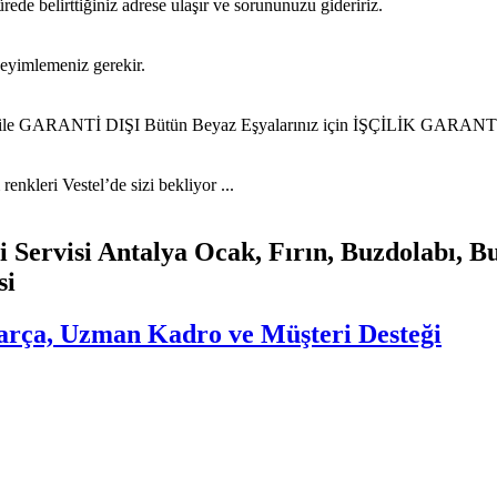
ede belirttiğiniz adrese ulaşır ve sorununuzu gideririz.
neyimlemeniz gerekir.
iz ile GARANTİ DIŞI Bütün Beyaz Eşyalarınız için İŞÇİLİK GARANTİL
nkleri Vestel’de sizi bekliyor ...
 Servisi Antalya Ocak, Fırın, Buzdolabı, B
si
 Parça, Uzman Kadro ve Müşteri Desteği