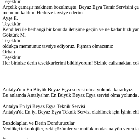
Teşekkür
Arçelik çamaşır makinem bozulmuştu. Beyaz Eşya Tamir Servisini çağır
memnun kaldım. Herkeze tavsiye ederim.
Ayşe E.
Teşekkür
Kendileri ile herhangi bir konuda iletişime geçün ve ne kadar hızlı yanı
Göktürk M.
Teşekkür
oldukça memnunuz tavsiye ediyoruz. Pişman olmazsınız
Orhan
Teşekkür
Her birinize derin tesekkurlerimi bildiriyorum! Sizinle calismaktan c
Antalya'nın En Büyük Beyaz Eşya servisi olma yolunda kararlıyız.
Bu anlamda Antalya'nın En Büyük Beyaz Eşya servisi olma yolunda Ant
Antalya En iyi Beyaz Eşya Teknik Servisi
Antalya'da En iyi Beyaz Eşya Teknik Servisi olabilmek için İşinin
Buzdolapları ve Derin Dondurucular
Yenilikçi teknolojiler, zeki çözümler ve mutfak modasına yön veren ta