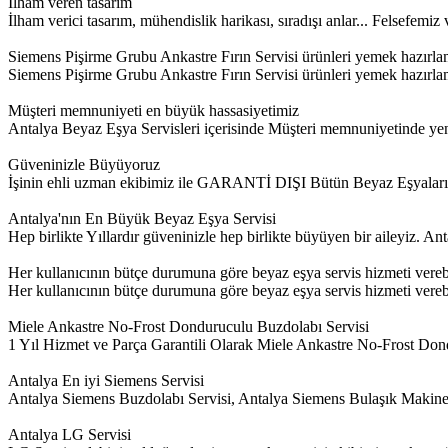
İlham veren tasarım
İlham verici tasarım, mühendislik harikası, sıradışı anlar... Felsefem
Siemens Pişirme Grubu Ankastre Fırın Servisi ürünleri yemek hazırla
Siemens Pişirme Grubu Ankastre Fırın Servisi ürünleri yemek hazırlamayı
Müşteri memnuniyeti en büyük hassasiyetimiz
Antalya Beyaz Eşya Servisleri içerisinde Müşteri memnuniyetinde yeni 
Güveninizle Büyüyoruz
İşinin ehli uzman ekibimiz ile GARANTİ DIŞI Bütün Beyaz Eşyalar
Antalya'nın En Büyük Beyaz Eşya Servisi
Hep birlikte Yıllardır güveninizle hep birlikte büyüyen bir aileyiz. 
Her kullanıcının bütçe durumuna göre beyaz eşya servis hizmeti vere
Her kullanıcının bütçe durumuna göre beyaz eşya servis hizmeti verebil
Miele Ankastre No-Frost Donduruculu Buzdolabı Servisi
1 Yıl Hizmet ve Parça Garantili Olarak Miele Ankastre No-Frost Dond
Antalya En iyi Siemens Servisi
Antalya Siemens Buzdolabı Servisi, Antalya Siemens Bulaşık Makine
Antalya LG Servisi