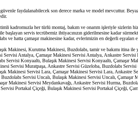
üvenle faydalanabilecek son derece marka ve model mevcuttur. Beyaz E
dir.
itimli kadromuzla her türlü montaj, bakım ve onarım işleriyle sizlerin
a ile başlayan servis tecrübemiz ihtiyacınızın giderilmesine kadar sürme
bı ve hatta çamaşır makinesine kadar, evlerimizin en değerli eşyaları el
ık Makinesi, Kurutma Makinesi, Buzdolabı, tamir ve bakımı itina ile ya
si Servisi Antalya, Çamaşır Makinesi Servisi Antalya, Ankastre Servis
bı Servisi Konyaaltı, Bulaşık Makinesi Servisi Konyaaltı, Çamaşır Mak
inesi Servisi Muratpaşa, Ankastre Servisi Güzeloba, Buzdolabı Servis
şık Makinesi Servisi Lara, Çamaşır Makinesi Servisi Lara, Ankastre Serv
lı, Buzdolabı Servisi Uncalı, Bulaşık Makinesi Servisi Uncalı, Çamaşır
şır Makinesi Servisi Meydankavağı, Ankastre Servisi Hurma, Buzdola
Servisi Portakal Çiçeği, Bulaşık Makinesi Servisi Portakal Çiçeği, Çam