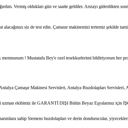
dım. Vermiş oldukları gün ve saatte geldiler. Arızayı giderdikten son
t alacağınızı siz de test edin. Çamasır makinemizi tertemiz şekilde tamir 
ok memnunum ! Mustatafa Bey'e ozel tesekkurlerimi bildiriyorum her pro
alya Çamaşır Makinesi Servisleri, Antalya Buzdolapları Servisleri, A
 ehli uzman ekibimiz ile GARANTİ DIŞI Bütün Beyaz Eşyalarınız için
sarımlara sahip Siemens buzdolapları ve derin dondurucular, yiyecekler