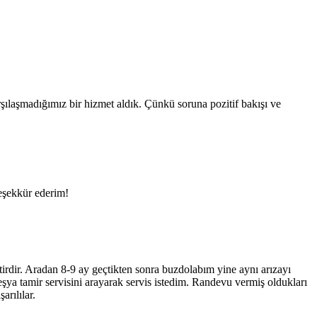
ılaşmadığımız bir hizmet aldık. Çünkü soruna pozitif bakışı ve
teşekkür ederim!
tirdir. Aradan 8-9 ay geçtikten sonra buzdolabım yine aynı arızayı
ya tamir servisini arayarak servis istedim. Randevu vermiş oldukları
rılılar.