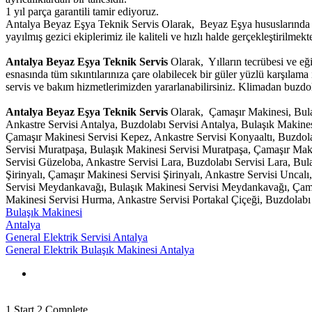
1 yıl parça garantili tamir ediyoruz.
Antalya Beyaz Eşya Teknik Servis Olarak, Beyaz Eşya hususlarında g
yayılmış gezici ekiplerimiz ile kaliteli ve hızlı halde gerçekleştirilmekte
Antalya Beyaz Eşya Teknik Servis
Olarak, Yılların tecrübesi ve eğ
esnasında tüm sıkıntılarınıza çare olabilecek bir güler yüzlü karşılam
servis ve bakım hizmetlerimizden yararlanabilirsiniz. Klimadan buzdola
Antalya Beyaz Eşya Teknik Servis
Olarak, Çamaşır Makinesi, Bulaş
Ankastre Servisi Antalya, Buzdolabı Servisi Antalya, Bulaşık Makine
Çamaşır Makinesi Servisi Kepez, Ankastre Servisi Konyaaltı, Buzdola
Servisi Muratpaşa, Bulaşık Makinesi Servisi Muratpaşa, Çamaşır Mak
Servisi Güzeloba, Ankastre Servisi Lara, Buzdolabı Servisi Lara, Bula
Şirinyalı, Çamaşır Makinesi Servisi Şirinyalı, Ankastre Servisi Unca
Servisi Meydankavağı, Bulaşık Makinesi Servisi Meydankavağı, Çama
Makinesi Servisi Hurma, Ankastre Servisi Portakal Çiçeği, Buzdolabı 
Bulaşık Makinesi
Antalya
General Elektrik Servisi Antalya
General Elektrik Bulaşık Makinesi Antalya
1
Start
2
Complete