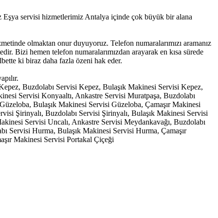
şya servisi hizmetlerimiz Antalya içinde çok büyük bir alana
 hizmetinde olmaktan onur duyuyoruz. Telefon numaralarımızı aramanız
ktedir. Bizi hemen telefon numaralarımızdan arayarak en kısa sürede
bette ki biraz daha fazla özeni hak eder.
pılır.
i Kepez, Buzdolabı Servisi Kepez, Bulaşık Makinesi Servisi Kepez,
inesi Servisi Konyaaltı, Ankastre Servisi Muratpaşa, Buzdolabı
i Güzeloba, Bulaşık Makinesi Servisi Güzeloba, Çamaşır Makinesi
isi Şirinyalı, Buzdolabı Servisi Şirinyalı, Bulaşık Makinesi Servisi
 Makinesi Servisi Uncalı, Ankastre Servisi Meydankavağı, Buzdolabı
bı Servisi Hurma, Bulaşık Makinesi Servisi Hurma, Çamaşır
aşır Makinesi Servisi Portakal Çiçeği