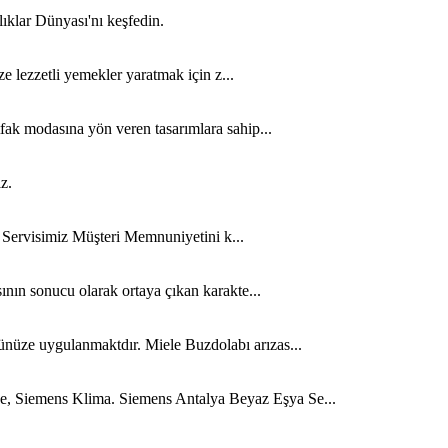
lıklar Dünyası'nı keşfedin.
ze lezzetli yemekler yaratmak için z...
fak modasına yön veren tasarımlara sahip...
z.
n Servisimiz Müşteri Memnuniyetini k...
ının sonucu olarak ortaya çıkan karakte...
ünüze uygulanmaktdır. Miele Buzdolabı arızas...
ge, Siemens Klima. Siemens Antalya Beyaz Eşya Se...