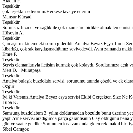
Atadan F.
Teşekkür
çok teşekkür ediyorum.Herkese tavsiye ederim
Mansur Kürşad
Teşekkür
Sorunsuz hizmet ve sağlık ile çok uzun süre birlikte olmak temennisi i
Hüseyin A.
Teşekkür
Çamaşır makinemdeki sorun giderildi. Antalya Beyaz Eşya Tamir Servi
kibarlığı, çok sık karşılaşmadığımız seviyedeydi. Aynı zamanda makine
Emre F.
Teşekkür
Servis elemanlarıyla iletişim kurmak çok kolaydı. Sorularımıza açık ve an
Mert D. - Muratpaşa
Teşekkür
Antalya bulaşık buzdolabı servisi, sorunumu anında çözdü ve ek olarak
Özgür
Teşekkür
İyi ki Varsınız Antalya Beyaz esya servisi Ekibi Gerçekten Size Ne K
Tuba K.
Teşekkür
Samsung buzdolabım 3. yılını doldurmadan bozuldu bunu üzerine yetkili
yaptı.Yine servisi aradığımda parça garantisinin 6 ay olduğunu bana 
gün ve saatte geldiler.Sorunu en kısa zamanda gidererek makul bir fiya
Sibel Camgöz