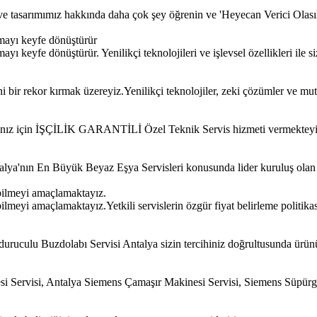
iz ve tasarımımız hakkında daha çok şey öğrenin ve 'Heyecan Verici Olası
mayı keyfe dönüştürür
 keyfe dönüştürür. Yenilikçi teknolojileri ve işlevsel özellikleri ile si
bir rekor kırmak üzereyiz.Yenilikçi teknolojiler, zeki çözümler ve mut
ınız için İŞÇİLİK GARANTİLİ Özel Teknik Servis hizmeti vermekteyi
Antalya'nın En Büyük Beyaz Eşya Servisleri konusunda lider kuruluş ola
bilmeyi amaçlamaktayız.
meyi amaçlamaktayız.Yetkili servislerin özgür fiyat belirleme politikas
uruculu Buzdolabı Servisi Antalya sizin tercihiniz doğrultusunda ürün
si Servisi, Antalya Siemens Çamaşır Makinesi Servisi, Siemens Süpür